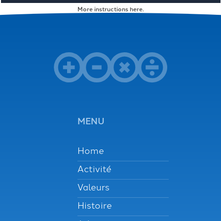
Activité
More instructions here
.
Valeurs
Histoire
Job
MENU
Contact
Home
Activité
Valeurs
Histoire