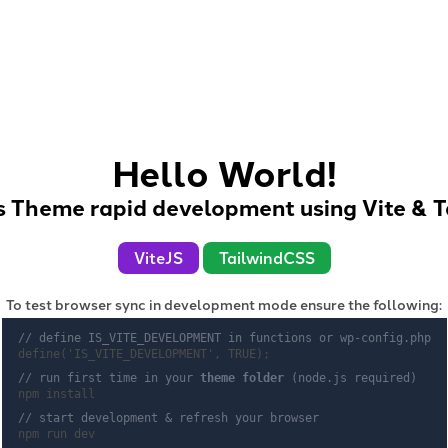
Hello World!
 Theme rapid development using Vite & T
ViteJS
TailwindCSS
To test browser sync in development mode ensure the following:
// define IS_VITE_DEVELOPMENT in functions or wp-config.php
Home
define('IS_VITE_DEVELOPMENT', TRUE);
// run first time in your
theme folder
(node.js required)
npm install
// start development & refresh your browser
npm run dev