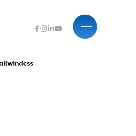
Lien vers Instagram
Lien vers Linkedin
Lien vers Youtube
Lien vers Facebook
ailwindcss