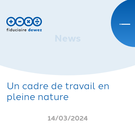
ers Instagram
 vers Linkedin
ien vers Youtube
 Facebook
News
Retour à la page d'accueil
Un cadre de travail en
Home
pleine nature
Activité
14/03/2024
Valeurs